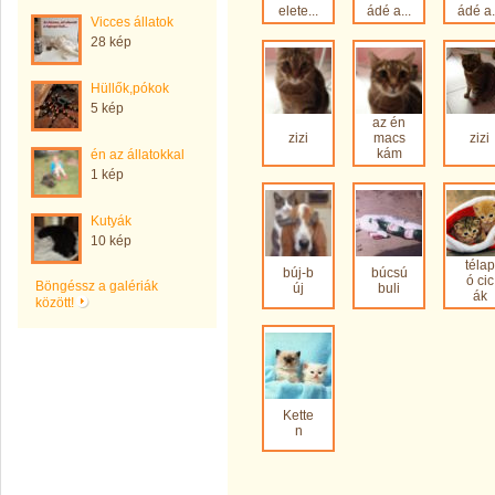
elete...
ádé a...
ádé a.
Vicces állatok
28 kép
Hüllők,pókok
5 kép
az én
zizi
macs
zizi
kám
én az állatokkal
1 kép
Kutyák
10 kép
télap
búj-b
búcsú
ó cic
Böngéssz a galériák
új
buli
ák
között!
Kette
n