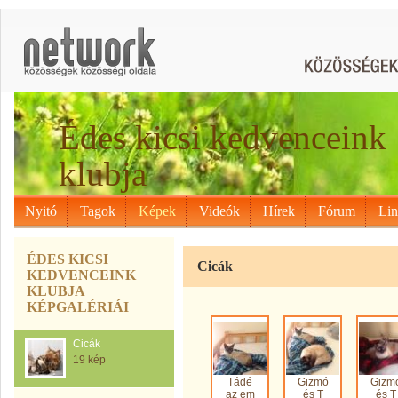
Édes kicsi kedvenceink
klubja
Nyitó
Tagok
Képek
Videók
Hírek
Fórum
Li
ÉDES KICSI
Cicák
KEDVENCEINK
KLUBJA
KÉPGALÉRIÁI
Cicák
19 kép
Tádé
Gizmó
Gizm
az em
és T
és T