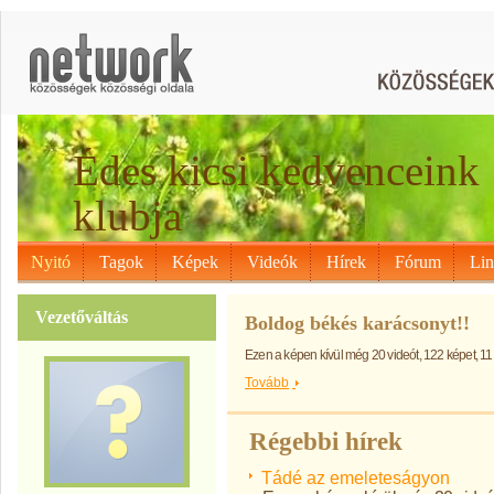
Édes kicsi kedvenceink
klubja
Nyitó
Tagok
Képek
Videók
Hírek
Fórum
Li
Vezetőváltás
Boldog békés karácsonyt!!
Ezen a képen kívül még 20 videót, 122 képet, 11
Tovább
Régebbi hírek
Tádé az emeleteságyon