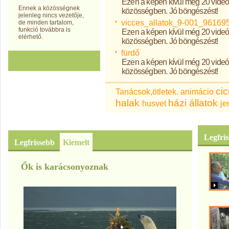
Ezen a képen kívül még 20 videót
Ennek a közösségnek
közösségben. Jó böngészést!
jelenleg nincs vezetője,
vicces_allatok_9-001_96169
de minden tartalom,
funkció továbbra is
Ezen a képen kívül még 20 videót
elérhető.
közösségben. Jó böngészést!
fürdő
Ezen a képen kívül még 20 videót
közösségben. Jó böngészést!
ci
Tanácsok,ötletek.
animácio
halak
házi állatok
husvet
je
Legfri
Legfrissebb
Kiemelt
Ők is karácsonyoznak