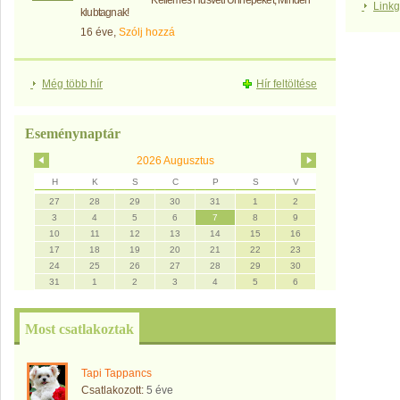
Kellemes Húsvéti Ünnepeket, Minden
Link
klubtagnak!
16 éve,
Szólj hozzá
Még több hír
Hír feltöltése
Eseménynaptár
2026 Augusztus
H
K
S
C
P
S
V
27
28
29
30
31
1
2
3
4
5
6
7
8
9
10
11
12
13
14
15
16
17
18
19
20
21
22
23
24
25
26
27
28
29
30
31
1
2
3
4
5
6
Most csatlakoztak
Tapi Tappancs
Csatlakozott:
5 éve