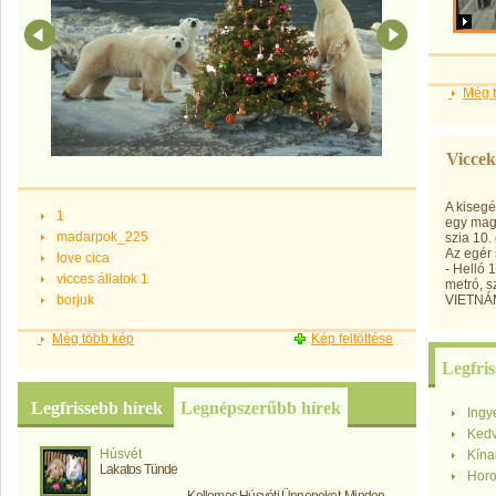
Még t
Viccek
A kisegé
1
egy maga
madarpok_225
szia 10.
Az egér 
love cica
- Helló 1
vicces állatok 1
metró, 
borjuk
VIETNÁ
Még több kép
Kép feltöltése
Legfris
Legfrissebb hírek
Legnépszerűbb hírek
Ingy
Kedv
Húsvét
Kína
Lakatos Tünde
Hor